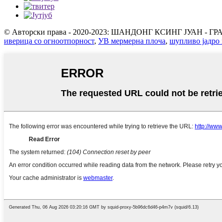
© Авторски права - 2020-2023: ШАНДОНГ КСИНГ ЈУАН - Г
иверица со огноотпорност
,
УВ мермерна плоча
,
шупливо јадро 