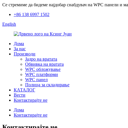
Се стремиме да бидеме најдобар снабдувач на WPC панели и мат
+86 138 6997 1502
English
Дома
За нас
Производи
Јадро на вратата
Обвивка на вратата
WPC обложување
WPC платформи
WPC панел
Полица за складирање
КАТАЛОГ
Вести
Контактирајте не
Дома
Контактирајте не
Контактирајте не