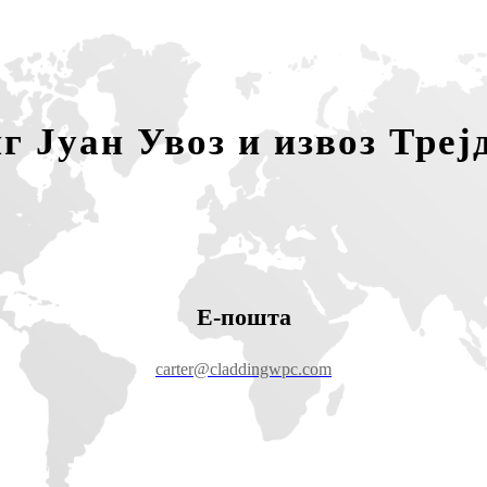
 Јуан Увоз и извоз Треј
Е-пошта
carter@claddingwpc.com