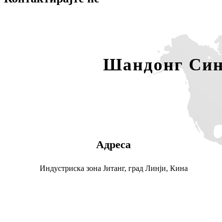
Шандонг Синг
Адреса
Индустриска зона Јитанг, град Линји, Кина