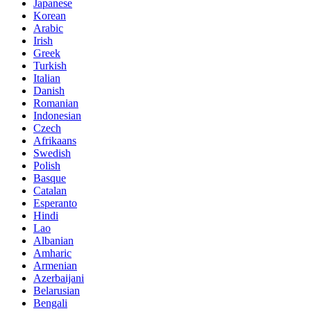
Japanese
Korean
Arabic
Irish
Greek
Turkish
Italian
Danish
Romanian
Indonesian
Czech
Afrikaans
Swedish
Polish
Basque
Catalan
Esperanto
Hindi
Lao
Albanian
Amharic
Armenian
Azerbaijani
Belarusian
Bengali