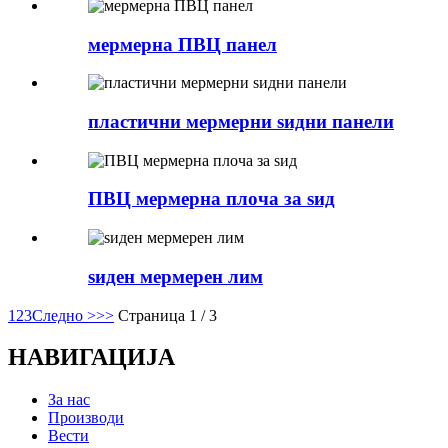
мермерна ПВЦ панел
пластични мермерни ѕидни панели
ПВЦ мермерна плоча за ѕид
ѕиден мермерен лим
1
2
3
Следно >
>>
Страница 1 / 3
НАВИГАЦИЈА
За нас
Производи
Вести