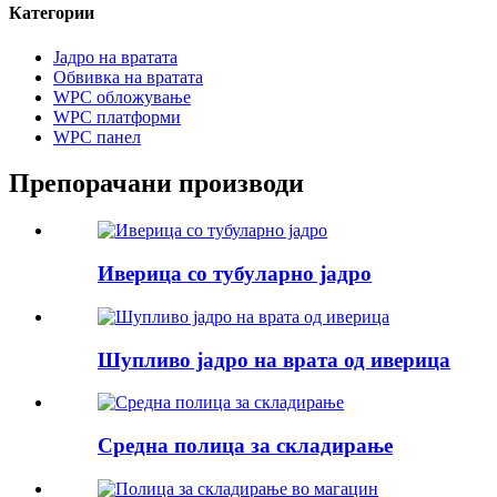
Категории
Јадро на вратата
Обвивка на вратата
WPC обложување
WPC платформи
WPC панел
Препорачани производи
Иверица со тубуларно јадро
Шупливо јадро на врата од иверица
Средна полица за складирање