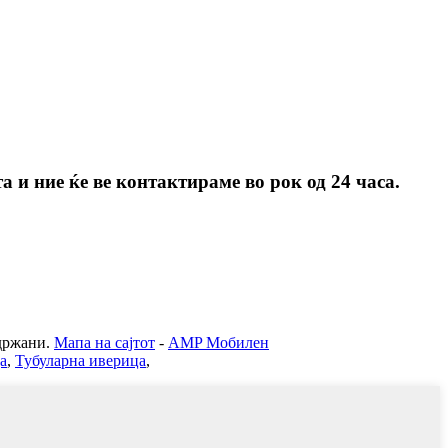
 и ние ќе ве контактираме во рок од 24 часа.
ржани.
Мапа на сајтот
-
AMP Мобилен
а
,
Тубуларна иверица
,