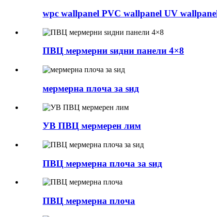
wpc wallpanel PVC wallpanel UV wallpane
ПВЦ мермерни ѕидни панели 4×8
мермерна плоча за ѕид
УВ ПВЦ мермерен лим
ПВЦ мермерна плоча за ѕид
ПВЦ мермерна плоча