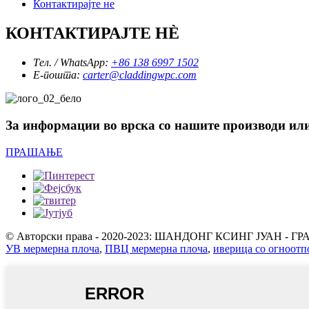
Контактирајте не
КОНТАКТИРАЈТЕ НÈ
Тел. / WhatsApp:
+86 138 6997 1502
Е-пошта:
carter@claddingwpc.com
За информации во врска со нашите производи или 
ПРАШАЊЕ
© Авторски права - 2020-2023: ШАНДОНГ КСИНГ ЈУАН - Г
УВ мермерна плоча
,
ПВЦ мермерна плоча
,
иверица со огноотп