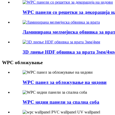
WPC панели со решетки за декорација н
Ламинирана мелмејнска обвивка за вра
3D лиење HDF обвивка за врата 3мм/4м
WPC обложување
WPC панел за обложување на ѕидови
WPC ѕидни панели за спална соба