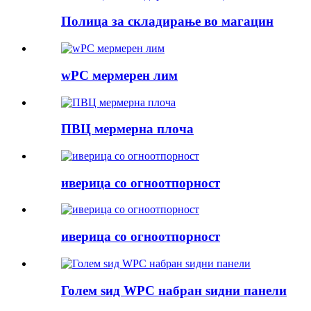
Полица за складирање во магацин
wPC мермерен лим
ПВЦ мермерна плоча
иверица со огноотпорност
иверица со огноотпорност
Голем ѕид WPC набран ѕидни панели