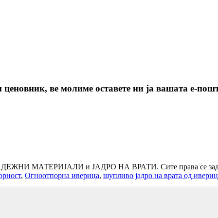
ценовник, ве молиме оставете ни ја вашата е-пошта
РАДЕЖНИ МАТЕРИЈАЛИ и ЈАДРО НА ВРАТИ. Сите права се зад
орност
,
Огноотпорна иверица
,
шупливо јадро на врата од ивериц