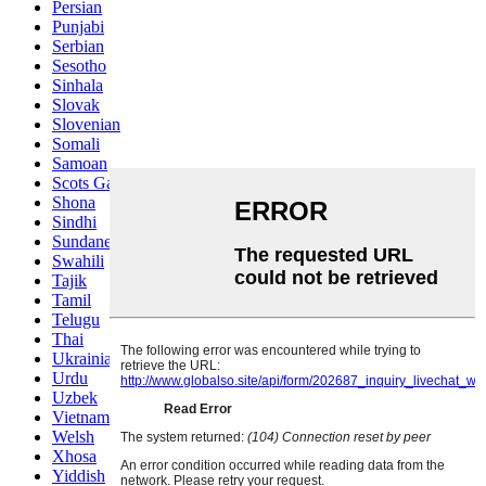
Persian
Punjabi
Serbian
Sesotho
Sinhala
Slovak
Slovenian
Somali
Samoan
Scots Gaelic
Shona
Sindhi
Sundanese
Swahili
Tajik
Tamil
Telugu
Thai
Ukrainian
Urdu
Uzbek
Vietnamese
Welsh
Xhosa
Yiddish