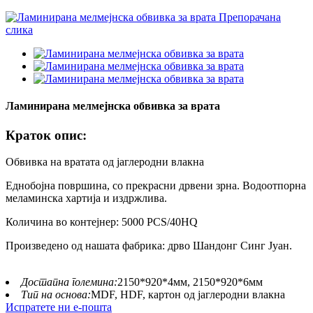
Ламинирана мелмејнска обвивка за врата
Краток опис:
Обвивка на вратата од јаглеродни влакна
Еднобојна површина, со прекрасни дрвени зрна. Водоотпорна
меламинска хартија и издржлива.
Количина во контејнер: 5000 PCS/40HQ
Произведено од нашата фабрика: дрво Шандонг Синг Јуан.
Достапна големина:
2150*920*4мм, 2150*920*6мм
Тип на основа:
MDF, HDF, картон од јаглеродни влакна
Испратете ни е-пошта