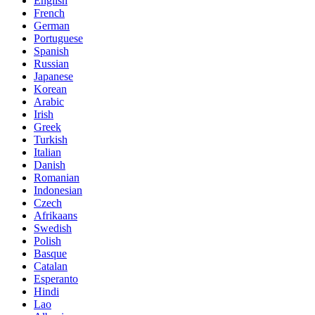
English
French
German
Portuguese
Spanish
Russian
Japanese
Korean
Arabic
Irish
Greek
Turkish
Italian
Danish
Romanian
Indonesian
Czech
Afrikaans
Swedish
Polish
Basque
Catalan
Esperanto
Hindi
Lao