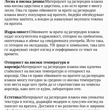
Лесна и висока јачина:
Материјалот од јаглеродни влакна
има висока цврстина и цврстина, а во исто време е многу
лесен. Ова ги прави обвивките за врати од јаглеродни
влакна многу популарни кај вратите, бидејќи обезбедуваат
одлична заштита, а воедно ја намалуваат вкупната тежина
на вратата.
Издржливост:
Обвивките за врати од јаглеродни влакна
нудат исклучителна издржливост, отпорни на гребнатини,
оштетувања и абење од секојдневната употреба. Исто така,
се отпорни на оксидација, УВ зраци и хемикалии, така што
го задржуваат својот изглед и перформанси со текот на
времето.
Отпорност на високи температури и
корозија:
Материјалот од јаглеродни влакна има одлична
стабилност на високи температури и отпорност на
корозија. Ова ги прави обвивките на вратите од јаглеродни
влакна многу погодни за средини со висока температура
или места каде што треба да се спротивстави на хемиска
корозија, како што се кујни, лаборатории итн.
Естетика:
Материјалот од јаглеродни влакна има уникатна
текстура и изглед, додавајќи модерен и луксузен изглед на
панелот на вратата. Достапен е во различни бои и завршни