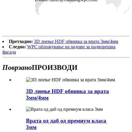
Претходно:
3D лиење HDF обвивка за врата 3мм/4мм
Следно:
WPC обложување на ѕидови за надворешна
фасада
Поврзано
ПРОИЗВОДИ
3D лиење HDF обвивка за врата
3мм/4мм
Врата од даб од премиум класа
3мм