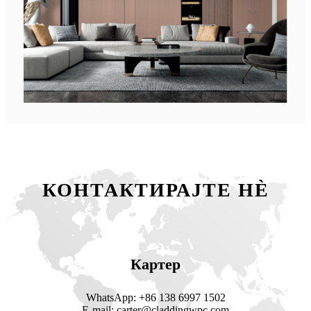
КОНТАКТИРАЈТЕ НÈ
Картер
WhatsApp: +86 138 6997 1502
E-mail: carter@claddingwpc.com