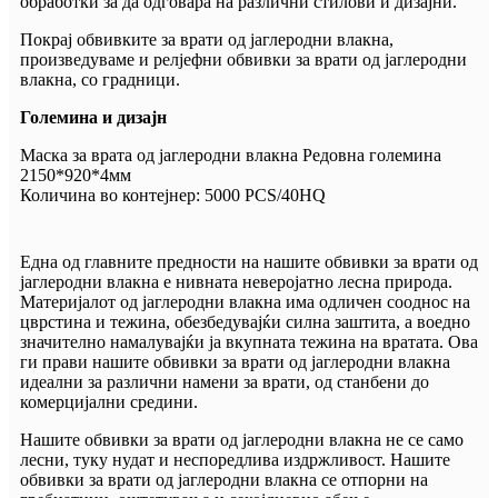
обработки за да одговара на различни стилови и дизајни.
Покрај обвивките за врати од јаглеродни влакна,
произведуваме и релјефни обвивки за врати од јаглеродни
влакна, со градници.
Големина и дизајн
Маска за врата од јаглеродни влакна Редовна големина
2150*920*4мм
Количина во контејнер: 5000 PCS/40HQ
Една од главните предности на нашите обвивки за врати од
јаглеродни влакна е нивната неверојатно лесна природа.
Материјалот од јаглеродни влакна има одличен сооднос на
цврстина и тежина, обезбедувајќи силна заштита, а воедно
значително намалувајќи ја вкупната тежина на вратата. Ова
ги прави нашите обвивки за врати од јаглеродни влакна
идеални за различни намени за врати, од станбени до
комерцијални средини.
Нашите обвивки за врати од јаглеродни влакна не се само
лесни, туку нудат и неспоредлива издржливост. Нашите
обвивки за врати од јаглеродни влакна се отпорни на