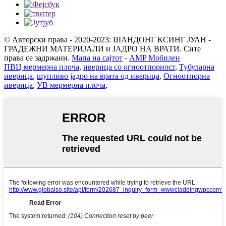
© Авторски права - 2020-2023: ШАНДОНГ КСИНГ ЈУАН -
ГРАДЕЖНИ МАТЕРИЈАЛИ и ЈАДРО НА ВРАТИ. Сите
права се задржани.
Мапа на сајтот
-
AMP Мобилен
ПВЦ мермерна плоча
,
иверица со огноотпорност
,
Тубуларна
иверица
,
шупливо јадро на врата од иверица
,
Огноотпорна
иверица
,
УВ мермерна плоча
,