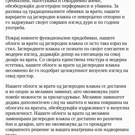
гребнатини, оштетувања и секојдневно абење,
обезбедувајќи долготрајни перформанси и убавина. За
разлика од традиционалните обвивки за врати, нашите
варијанти од јаглеродни влакна се неверојатно отпорни и
го задржуваат својот совршен изглед дури и по години
употреба.
Покрај нивните функционални придобивки, нашите
облоги за врати од јаглеродни влакна се исто така израз на
стил. Јаглеродните влакна се познати по својот елегантен и
модерен изглед, додавајќи допир на елеганција на секој
дизајн на врата. Со својата единствена текстура и модерна
естетика, нашите облоги за врати од јаглеродни влакна
несомнено ќе го подобрат целокупниот визуелен изглед на
секој простор.
Нашите облоги за врати од јаглеродни влакна се достапни
и во опции за меламин ламинат, што овозможува уште
повеќе можности за прилагодување. Меламин ламинатот
додава дополнителен слој на заштита и мазна површина на
облогата на вратата, обезбедувајќи издржливост и визуелна
привлечност. Нашите облоги за врати од меламин
ламинирани јаглеродни влакна се достапни во различни
бои и дизајни, што ви овозможува да го пронајдете
совршеното решение за вашата внатрешна или надворешна
врата.