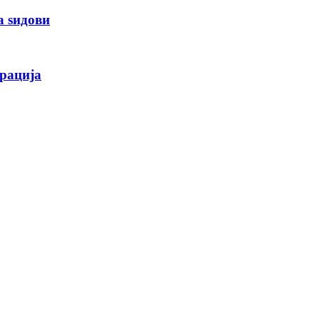
а ѕидови
рација