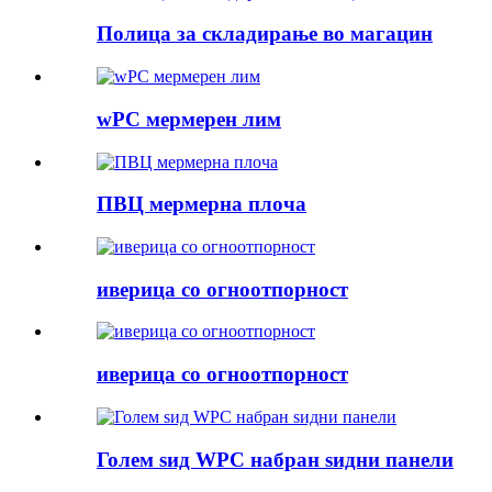
Полица за складирање во магацин
wPC мермерен лим
ПВЦ мермерна плоча
иверица со огноотпорност
иверица со огноотпорност
Голем ѕид WPC набран ѕидни панели