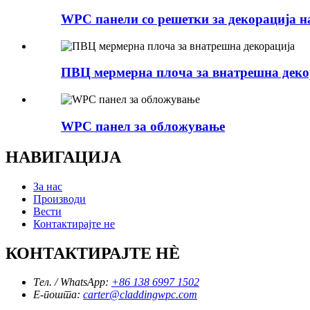
WPC панели со решетки за декорација н
ПВЦ мермерна плоча за внатрешна деко
WPC панел за обложување
НАВИГАЦИЈА
За нас
Производи
Вести
Контактирајте не
КОНТАКТИРАЈТЕ НÈ
Тел. / WhatsApp:
+86 138 6997 1502
Е-пошта:
carter@claddingwpc.com