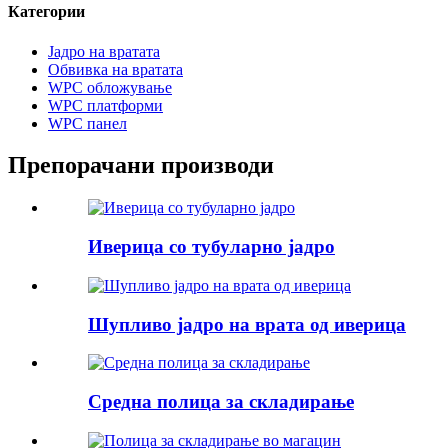
Категории
Јадро на вратата
Обвивка на вратата
WPC обложување
WPC платформи
WPC панел
Препорачани производи
Иверица со тубуларно јадро
Шупливо јадро на врата од иверица
Средна полица за складирање