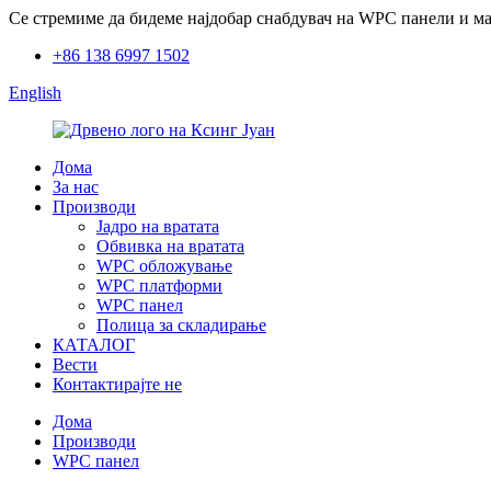
Се стремиме да бидеме најдобар снабдувач на WPC панели и мат
+86 138 6997 1502
English
Дома
За нас
Производи
Јадро на вратата
Обвивка на вратата
WPC обложување
WPC платформи
WPC панел
Полица за складирање
КАТАЛОГ
Вести
Контактирајте не
Дома
Производи
WPC панел