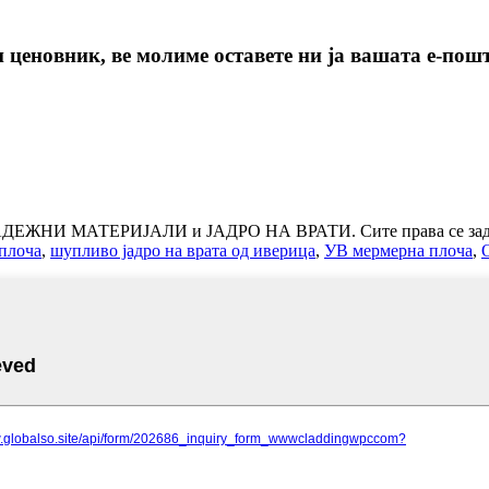
ценовник, ве молиме оставете ни ја вашата е-пошта
РАДЕЖНИ МАТЕРИЈАЛИ и ЈАДРО НА ВРАТИ. Сите права се зад
плоча
,
шупливо јадро на врата од иверица
,
УВ мермерна плоча
,