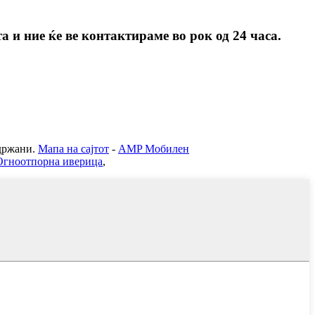
 и ние ќе ве контактираме во рок од 24 часа.
ржани.
Мапа на сајтот
-
AMP Мобилен
Огноотпорна иверица
,