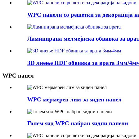
WPC панели со решетки за декорација н
Ламинирана мелмејнска обвивка за вра
3D лиење HDF обвивка за врата 3мм/4м
WPC панел
WPC мермерен лим за ѕиден панел
Голем ѕид WPC набран ѕидни панели