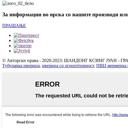
За информации во врска со нашите производи или 
ПРАШАЊЕ
© Авторски права - 2020-2023: ШАНДОНГ КСИНГ ЈУАН - Г
Тубуларна иверица
,
иверица со огноотпорност
,
ПВЦ мермерна 