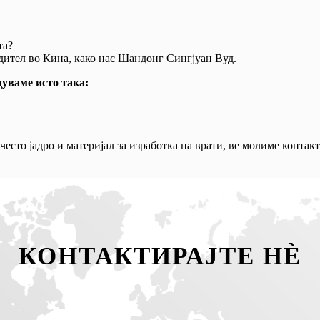
та?
ител во Кина, како нас Шандонг Сингјуан Вуд.
дуваме исто така:
често јадро и материјал за изработка на врати, ве молиме контак
КОНТАКТИРАЈТЕ НÈ