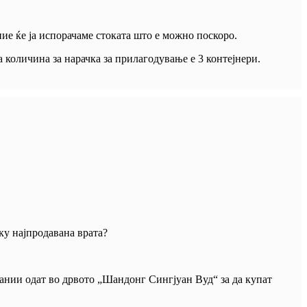
ние ќе ја испорачаме стоката што е можно поскоро.
количина за нарачка за прилагодување е 3 контејнери.
ку најпродавана врата?
пании одат во дрвото „Шандонг Сингјуан Вуд“ за да купат