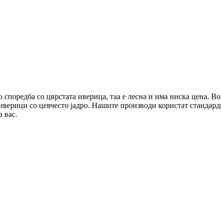
 споредба со цврстата иверица, таа е лесна и има ниска цена. Во
верици со цевчесто јадро. Нашите производи користат стандардн
 вас.