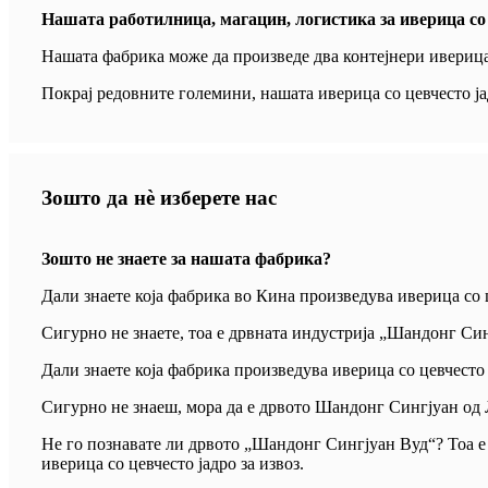
Нашата работилница, магацин, логистика за иверица со 
Нашата фабрика може да произведе два контејнери иверица с
Покрај редовните големини, нашата иверица со цевчесто ј
Зошто да нè изберете нас
Зошто не знаете за нашата фабрика?
Дали знаете која фабрика во Кина произведува иверица со 
Сигурно не знаете, тоа е дрвната индустрија „Шандонг Си
Дали знаете која фабрика произведува иверица со цевчесто 
Сигурно не знаеш, мора да е дрвото Шандонг Сингјуан од
Не го познавате ли дрвото „Шандонг Сингјуан Вуд“? Тоа е
иверица со цевчесто јадро за извоз.