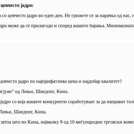
цевчесто јадро:
о цевчесто јадро во еден ден. Не грижете се за нарачка од нас, 
адро може да се прилагоди и според вашите барања. Минималната 
цевчесто јадро по најприфатлива цена и најдобар квалитет?
нгјуан“ од Лињи, Шандонг, Кина.
јадро со која вашите конкуренти соработуваат за да направат тол
 Лињи, Шандонг, Кина.
 затоа што во Кина, најмалку 9 од 10 меѓународни трговски ком