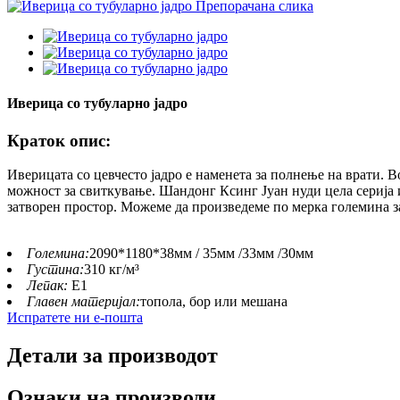
Иверица со тубуларно јадро
Краток опис:
Иверицата со цевчесто јадро е наменета за полнење на врати. Во
можност за свиткување. Шандонг Ксинг Јуан нуди цела серија и
затворен простор. Можеме да произведеме по мерка големина за
Големина:
2090*1180*38мм / 35мм /33мм /30мм
Густина:
310 кг/м³
Лепак:
E1
Главен материјал:
топола, бор или мешана
Испратете ни е-пошта
Детали за производот
Ознаки на производи