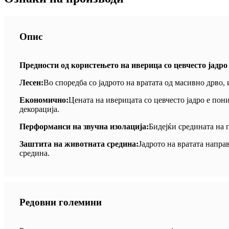
Опис
Предности од користењето на иверица со цевчесто јадро
Лесен:
Во споредба со јадрото на вратата од масивно дрво,
Економично:
Цената на иверицата со цевчесто јадро е пони
декорација.
Перформанси на звучна изолација:
Бидејќи средината на п
Заштита на животната средина:
Јадрото на вратата напра
средина.
Редовни големини