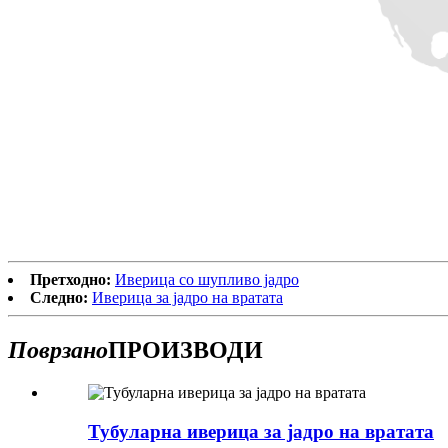
Претходно:
Иверица со шупливо јадро
Следно:
Иверица за јадро на вратата
Поврзано
ПРОИЗВОДИ
Тубуларна иверица за јадро на вратата