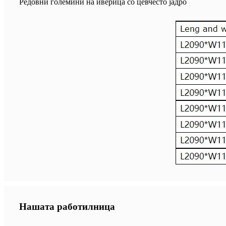
Редовни големини на иверица со цевчесто јадро
Нашата работилница