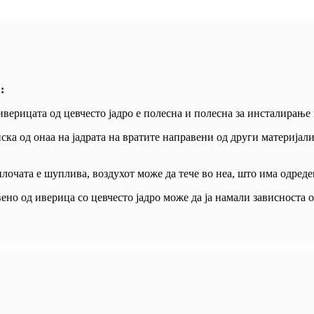
:
 иверицата од цевчесто јадро е полесна и полесна за инсталирање
ска од онаа на јадрата на вратите направени од други материјал
лочата е шуплива, воздухот може да тече во неа, што има одреде
вено од иверица со цевчесто јадро може да ја намали зависноста 