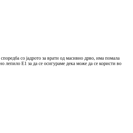
 споредба со јадрото за врати од масивно дрво, има помала
о лепило E1 за да се осигураме дека може да се користи во