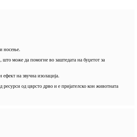
 и носење.
и, што може да помогне во заштедата на буџетот за
н ефект на звучна изолација.
од ресурси од цврсто дрво и е пријателско кон животната