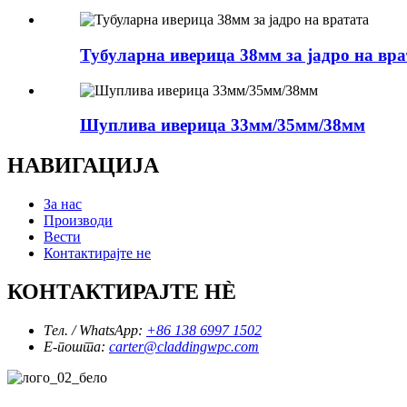
Тубуларна иверица 38мм за јадро на вра
Шуплива иверица 33мм/35мм/38мм
НАВИГАЦИЈА
За нас
Производи
Вести
Контактирајте не
КОНТАКТИРАЈТЕ НÈ
Тел. / WhatsApp:
+86 138 6997 1502
Е-пошта:
carter@claddingwpc.com